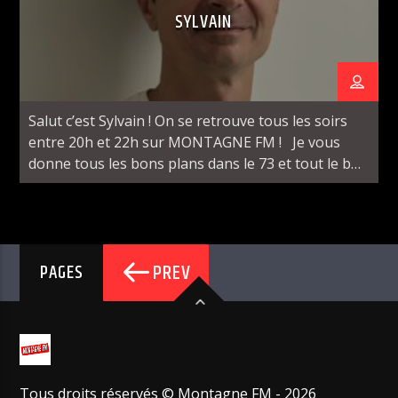
SYLVAIN
DERNIER TITRE DIFFUSÉ SUR MONTAGNE FM :
SOIREE MONDAINE
ORIA
Salut c’est Sylvain ! On se retrouve tous les soirs
entre 20h et 22h sur MONTAGNE FM ! Je vous
donne tous les bons plans dans le 73 et tout le bon
son pour rythmer vos soirées savoyardes
Montagne FM
PREV
PAGES
Tous droits réservés © Montagne FM - 2026