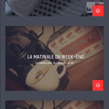
LA MATINALE DU WEEK–END
la Matinale du Week--End