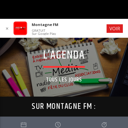
MONTAGNE FM
Montagne FM
VOIR
✕
GRATUIT
Sur Google Play
L’AGENDA
MONTAGNE FM
ÉCOUTEZ SAVOIE !
TOUS LES JOURS
SUR MONTAGNE FM :