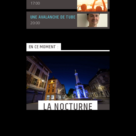
17:00
UNE AVALANCHE DE TUBE
20:00
EN CE MOMENT :
LA NOCTURNE
LA NOCTURNE !
Noctambule ? Au travail… Sur la route !