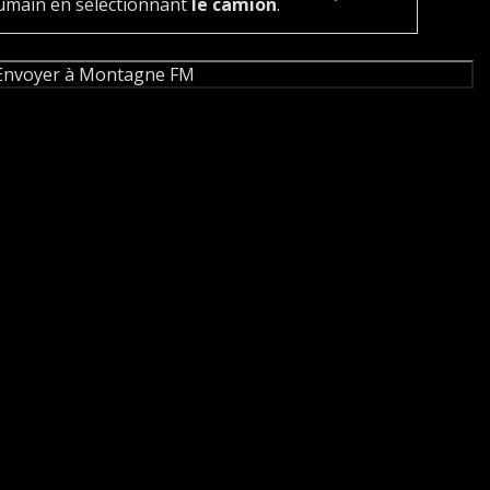
umain en sélectionnant
le camion
.